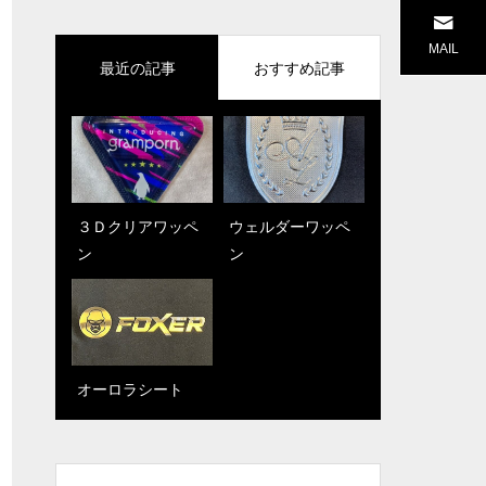
MAIL
最近の記事
おすすめ記事
３Ｄクリアワッペ
ビーズ刺繍
ウェルダーワッペ
江戸時代から続く
ン
ン
伝統技術 『横振
り刺繍』｜有限会
社福田商店
オーロラシート
横振り刺繍の作品
なら有限会社福田
商店にお任せくだ