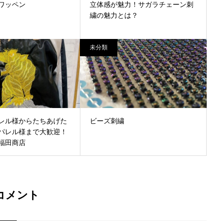
ワッペン
立体感が魅力！サガラチェーン刺
繍の魅力とは？
未分類
レル様からたちあげた
ビーズ刺繍
パレル様まで大歓迎！
福田商店
コメント