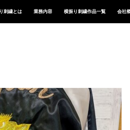
り刺繍とは
業務内容
横振り刺繍作品一覧
会社