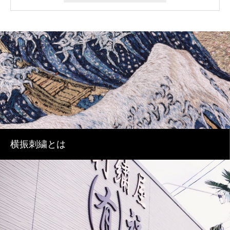
横振刺繍とは