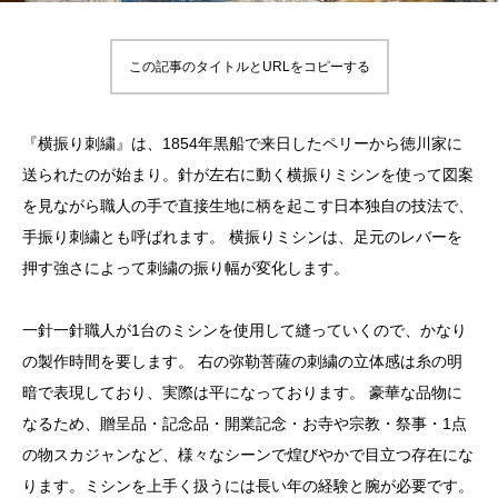
この記事のタイトルとURLをコピーする
『横振り刺繍』は、1854年黒船で来日したペリーから徳川家に
送られたのが始まり。針が左右に動く横振りミシンを使って図案
を見ながら職人の手で直接生地に柄を起こす日本独自の技法で、
手振り刺繍とも呼ばれます。 横振りミシンは、足元のレバーを
押す強さによって刺繍の振り幅が変化します。
一針一針職人が1台のミシンを使用して縫っていくので、かなり
の製作時間を要します。 右の弥勒菩薩の刺繍の立体感は糸の明
暗で表現しており、実際は平になっております。 豪華な品物に
なるため、贈呈品・記念品・開業記念・お寺や宗教・祭事・1点
の物スカジャンなど、様々なシーンで煌びやかで目立つ存在にな
ります。ミシンを上手く扱うには長い年の経験と腕が必要です。